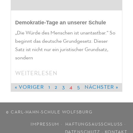
Demokratie-Tage an unserer Schule
„Die Würde des Menschen ist unantastbar.“ So
beginnt das deutsche Grundgesetz. Dieser
Satz ist nicht nur ein juristischer Grundsatz,
sondern
WEITERLESEN
« VORIGER
1
2
3
4
5
NÄCHSTER »
© CARL-HAHN-SCHULE WOLFSBURG
IMPRESSUM ·
HAFTUNGSAUSSCHLUSS
·
DATENSCHUTZ
·
KONTAKT