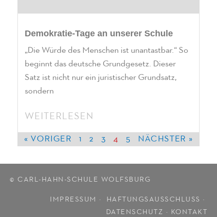
Demokratie-Tage an unserer Schule
„Die Würde des Menschen ist unantastbar.“ So
beginnt das deutsche Grundgesetz. Dieser
Satz ist nicht nur ein juristischer Grundsatz,
sondern
WEITERLESEN
« VORIGER
1
2
3
4
5
NÄCHSTER »
© CARL-HAHN-SCHULE WOLFSBURG
IMPRESSUM ·
HAFTUNGSAUSSCHLUSS
·
DATENSCHUTZ
·
KONTAKT