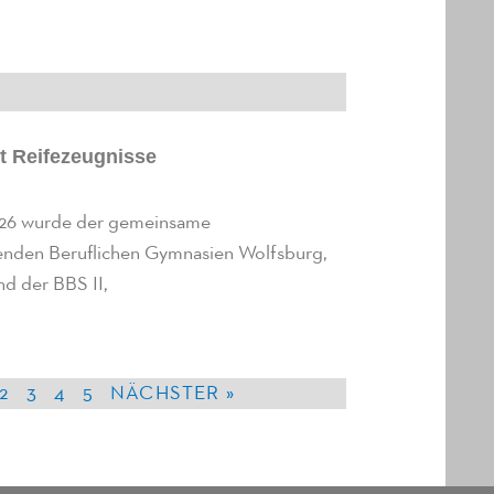
t Reifezeugnisse
026 wurde der gemeinsame
enden Beruflichen Gymnasien Wolfsburg,
nd der BBS II,
2
3
4
5
NÄCHSTER »