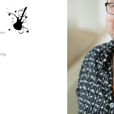
 on.
urg