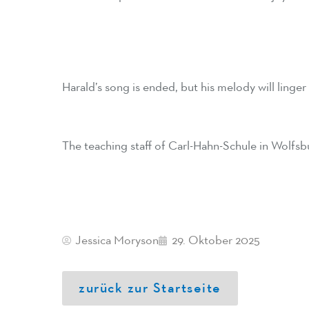
Harald’s song is ended, but his melody will linger
The teaching staff of Carl-Hahn-Schule in Wolfsb
Jessica Moryson
29. Oktober 2025
zurück zur Startseite