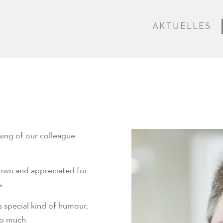
AKTUELLES
sing of our colleague
nown and appreciated for
s.
is special kind of humour,
so much.