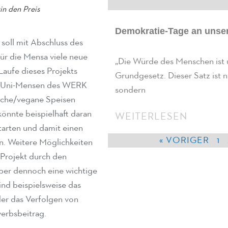
in den Preis
Demokratie-Tage an unse
oll mit Abschluss des
für die Mensa viele neue
„Die Würde des Menschen ist 
Laufe dieses Projekts
Grundgesetz. Dieser Satz ist ni
en Uni-Mensen des WERK
sondern
ische/vegane Speisen
önnte beispielhaft daran
WEITERLESEN
tarten und damit einen
« VORIGER
1
n. Weitere Möglichkeiten
 Projekt durch den
aber dennoch eine wichtige
ind beispielsweise das
er das Verfolgen von
werbsbeitrag.