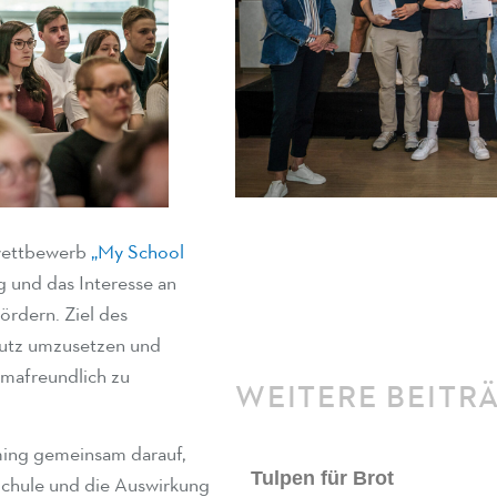
wettbewerb
„My School
 und das Interesse an
fördern. Ziel des
hutz umzusetzen und
imafreundlich zu
WEITERE BEITR
rming gemeinsam darauf,
Tulpen für Brot
Schule und die Auswirkung