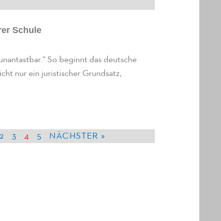
rer Schule
unantastbar.“ So beginnt das deutsche
cht nur ein juristischer Grundsatz,
2
3
4
5
NÄCHSTER »